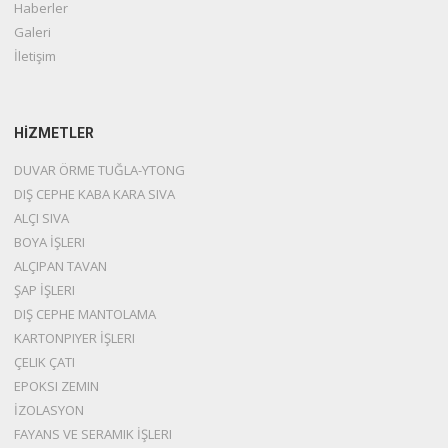
Haberler
Galeri
İletişim
HİZMETLER
DUVAR ÖRME TUĞLA-YTONG
DIŞ CEPHE KABA KARA SIVA
ALÇI SIVA
BOYA İŞLERI
ALÇIPAN TAVAN
ŞAP İŞLERI
DIŞ CEPHE MANTOLAMA
KARTONPIYER İŞLERI
ÇELIK ÇATI
EPOKSI ZEMIN
İZOLASYON
FAYANS VE SERAMIK İŞLERI